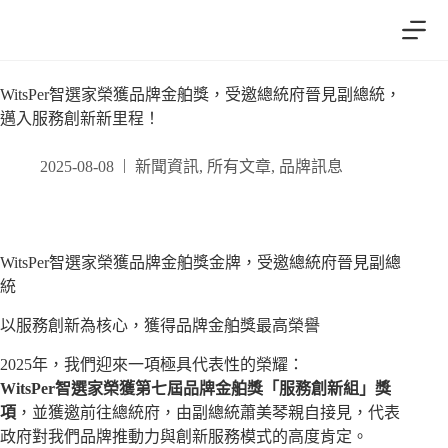
跳
至
主
要
WitsPer智選家榮獲品牌金舶獎，受邀總統府晉見副總統，
內
邁入服務創新新里程！
容
2025-08-08
新聞資訊
,
所有文章
,
品牌訊息
WitsPer智選家榮獲品牌金舶獎金牌，受邀總統府晉見副總
統
以服務創新為核心，獲得品牌金舶獎最高榮譽
2025年，我們迎來一項極具代表性的榮耀：
WitsPer智選家榮獲第七屆品牌金舶獎「服務創新組」獎
項
，並獲邀前往總統府，由副總統蕭美琴親自接見，代表
政府對我們品牌推動力與創新服務模式的高度肯定。